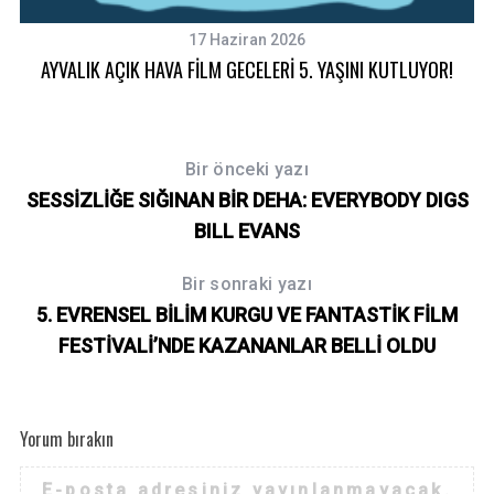
r
c
17 Haziran 2026
h
AYVALIK AÇIK HAVA FİLM GECELERİ 5. YAŞINI KUTLUYOR!
f
o
r
:
Bir önceki yazı
SESSİZLİĞE SIĞINAN BİR DEHA: EVERYBODY DIGS
BILL EVANS
Bir sonraki yazı
5. EVRENSEL BİLİM KURGU VE FANTASTİK FİLM
FESTİVALİ’NDE KAZANANLAR BELLİ OLDU
Yorum bırakın
E-posta adresiniz yayınlanmayacak.