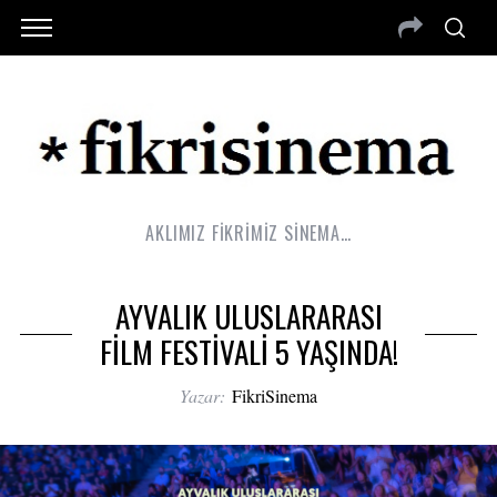
AKLIMIZ FİKRİMİZ SİNEMA…
AYVALIK ULUSLARARASI
FİLM FESTİVALİ 5 YAŞINDA!
Yazar:
FikriSinema