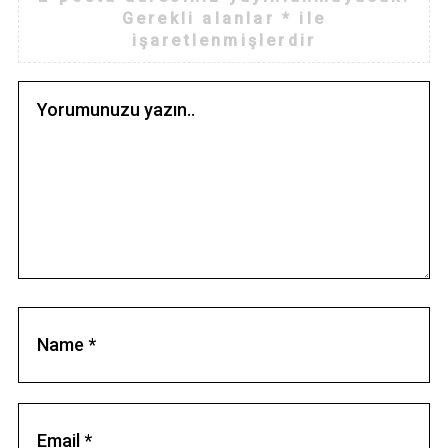
Gerekli alanlar
*
ile
işaretlenmişlerdir