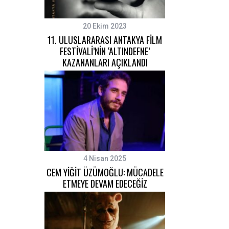
20 Ekim 2023
11. ULUSLARARASI ANTAKYA FİLM
FESTİVALİ’NİN ‘ALTINDEFNE’
KAZANANLARI AÇIKLANDI
4 Nisan 2025
CEM YİĞİT ÜZÜMOĞLU: MÜCADELE
ETMEYE DEVAM EDECEĞİZ