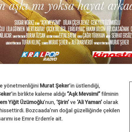
 ve yönetmenliğini
Murat Şeker
’in üstlendiği,
Şeker
’in birlikte kaleme aldığı
“Aşk Mevsimi”
filminin
em Yiğit Üzümoğlu
’nun,
‘Şirin’
ve
‘Ali Yaman’
olarak
ni hissettirdi. Bozcaada’nın doğal güzelliğinde çekilen
sarımı ise Emre Erdem’e ait.