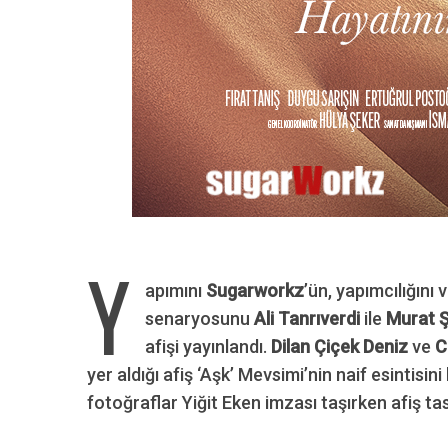
Y
apımını
Sugarworkz
’ün, yapımcılığını
senaryosunu
Ali Tanrıverdi
ile
Murat 
afişi yayınlandı.
Dilan Çiçek Deniz
ve
C
yer aldığı afiş ‘Aşk’ Mevsimi’nin naif esintisi
fotoğraflar Yiğit Eken imzası taşırken afiş ta