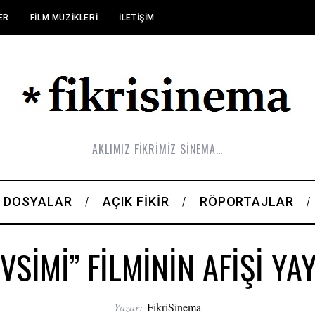
ER
FILM MÜZIKLERI
İLETIŞIM
AKLIMIZ FİKRİMİZ SİNEMA…
DOSYALAR
AÇIK FIKIR
RÖPORTAJLAR
VSİMİ” FİLMİNİN AFİŞİ YA
Yazar:
FikriSinema