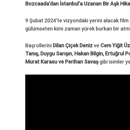
Bozcaada’dan İstanbul’a Uzanan Bir Aşk Hika
9 Şubat 2024’te vizyondaki yerini alacak film 
gülümseten kimi zaman yürek burkan bir atmo
S
e
a
Başrollerini
Dilan Çiçek Deniz
ve
Cem Yiğit Ü
r
Tanış,
Duygu Sarışın
,
Hakan Bilgin, Ertuğrul Po
c
Murat Karasu ve Perihan Savaş
gibi isimler ye
h
f
o
r
: