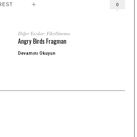
REST
0
Diğer Yazılar: FikriSinema
Angry Birds Fragman
Devamını Okuyun