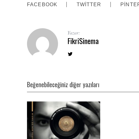
FACEBOOK
TWITTER
PINTE
Yazar:
FikriSinema
Beğenebileceğiniz diğer yazıları