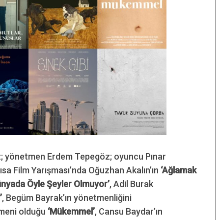
z; yönetmen Erdem Tepegöz; oyuncu Pınar
 Kısa Film Yarışması’nda Oğuzhan Akalın’ın
‘Ağlamak
ünyada Öyle Şeyler Olmuyor’
, Adil Burak
’
, Begüm Bayrak’ın yönetmenliğini
tmeni olduğu
‘Mükemmel’
, Cansu Baydar’ın