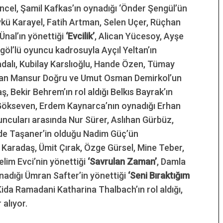
cel, Şamil Kafkas’ın oynadığı ‘Önder Şengül’ün
ykü Karayel, Fatih Artman, Selen Uçer, Rüçhan
 Ünal’ın yönettiği
‘Evcilik’
, Alican Yücesoy, Ayşe
ngöl’lü oyuncu kadrosuyla Ayçıl Yeltan’ın
dalı, Kubilay Karslıoğlu, Hande Özen, Tümay
enan Mansur Doğru ve Umut Osman Demirkol’un
 Bekir Behrem’ın rol aldığı Belkıs Bayrak’ın
Gökseven, Erdem Kaynarca’nın oynadığı Erhan
uncuları arasında Nur Sürer, Aslıhan Gürbüz,
ide Taşaner’in olduğu Nadim Güç’ün
 Karadaş, Ümit Çırak, Özge Gürsel, Mine Teber,
lim Evci’nin yönettiği
‘Savrulan Zaman’
, Damla
adığı Ümran Safter’in yönettiği
‘Seni Bıraktığım
Kida Ramadani Katharina Thalbach’ın rol aldığı,
 alıyor.