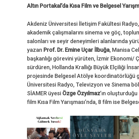
Altın Portakal’da Kısa Film ve Belgesel Yarış
Akdeniz Üniversitesi İletişim Fakültesi Rady
akademik çalışmalarını sinema ve göç, topl
salonları ve seyir deneyimleri alanlarında yü
yazan
Prof. Dr. Emine Uçar İlbuğa
, Manisa Ce
başkanlığı görevini yürüten, İzmir Ekonomi/ 
sürdüren, Hollanda Krallığı Büyük Elçiliği İn
projesinde Belgesel Atölye koordinatörlüğü
Üniversitesi Radyo, Televizyon ve Sinema böl
SİAMER üyesi
Özge Özyılmaz
’ın oluşturduğu 
film Kısa Film Yarışması’nda, 8 film ise Belge