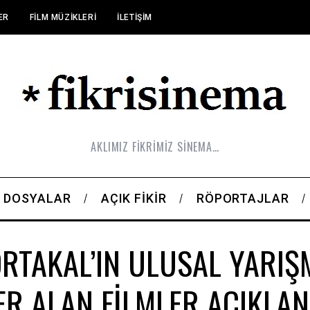
ER
FILM MÜZIKLERI
İLETIŞIM
AKLIMIZ FİKRİMİZ SİNEMA…
DOSYALAR
AÇIK FIKIR
RÖPORTAJLAR
ORTAKAL’IN ULUSAL YARIŞ
ER ALAN FİLMLER AÇIKLAN