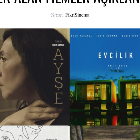
Yazar:
FikriSinema