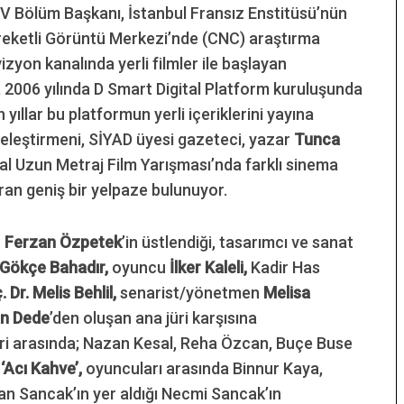
V Bölüm Başkanı, İstanbul Fransız Enstitüsü’nün
areketli Görüntü Merkezi’nde (CNC) araştırma
vizyon kanalında yerli filmler ile başlayan
, 2006 yılında D Smart Digital Platform kuruluşunda
yıllar bu platformun yerli içeriklerini yayına
m eleştirmeni, SİYAD üyesi gazeteci, yazar
Tunca
sal Uzun Metraj Film Yarışması’nda farklı sinema
duran geniş bir yelpaze bulunuyor.
r
Ferzan Özpetek
’in üstlendiği, tasarımcı ve sanat
Gökçe Bahadır,
oyuncu
İlker Kaleli,
Kadir Has
. Dr. Melis Behlil,
senarist/yönetmen
Melisa
n Dede
’den oluşan ana jüri karşısına
eri arasında; Nazan Kesal, Reha Özcan, Buçe Buse
i
‘Acı Kahve’,
oyuncuları arasında Binnur Kaya,
an Sancak’ın yer aldığı Necmi Sancak’ın