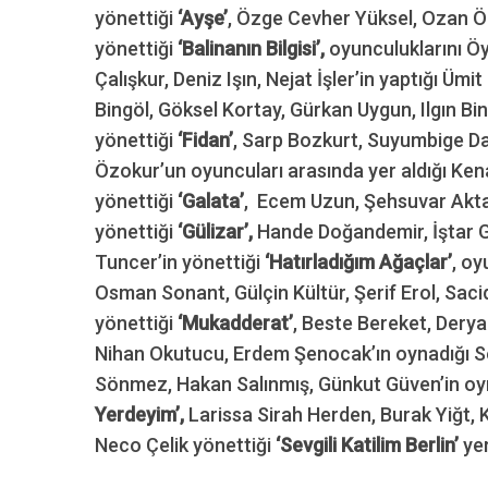
yönettiği
‘Ayşe’
, Özge Cevher Yüksel, Ozan Ön
yönettiği
‘Balinanın Bilgisi’,
oyunculuklarını Ö
Çalışkur, Deniz Işın, Nejat İşler’in yaptığı Ümit
Bingöl, Göksel Kortay, Gürkan Uygun, Ilgın Bi
yönettiği
‘Fidan’
, Sarp Bozkurt, Suyumbige Da
Özokur’un oyuncuları arasında yer aldığı K
yönettiği
‘Galata’
, Ecem Uzun, Şehsuvar Aktaş,
yönettiği
‘Gülizar’,
Hande Doğandemir, İştar 
Tuncer’in yönettiği
‘Hatırladığım Ağaçlar’
, oy
Osman Sonant, Gülçin Kültür, Şerif Erol, Sac
yönettiği
‘Mukadderat’
, Beste Bereket, Derya
Nihan Okutucu, Erdem Şenocak’ın oynadığı Se
Sönmez, Hakan Salınmış, Günkut Güven’in oyn
Yerdeyim’,
Larissa Sirah Herden, Burak Yiğt, 
Neco Çelik yönettiği
‘Sevgili Katilim Berlin’
yer