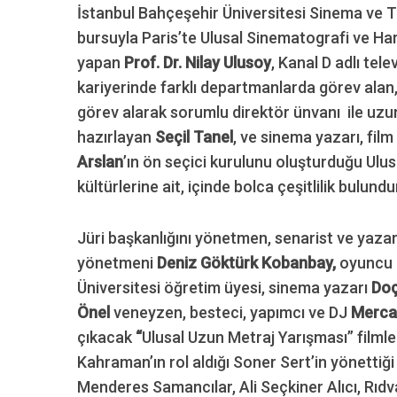
İstanbul Bahçeşehir Üniversitesi Sinema ve T
bursuyla Paris’te Ulusal Sinematografi ve H
yapan
Prof. Dr. Nilay Ulusoy
, Kanal D adlı tele
kariyerinde farklı departmanlarda görev alan
S
e
görev alarak sorumlu direktör ünvanı ile uzun 
a
hazırlayan
Seçil Tanel
, ve sinema yazarı, fil
r
Arslan
’ın ön seçici kurulunu oluşturduğu Ulu
c
kültürlerine ait, içinde bolca çeşitlilik bulun
h
f
o
Jüri başkanlığını yönetmen, senarist ve yaza
r
yönetmeni
Deniz Göktürk Kobanbay,
oyuncu
:
Üniversitesi öğretim üyesi, sinema yazarı
Doç
Önel
veneyzen, besteci, yapımcı ve DJ
Merca
çıkacak
“
Ulusal Uzun Metraj Yarışması” filml
Kahraman’ın rol aldığı Soner Sert’in yönettiğ
Menderes Samancılar, Ali Seçkiner Alıcı, Rıdv