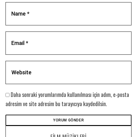
S
e
a
r
c
h
f
o
Daha sonraki yorumlarımda kullanılması için adım, e-posta
r
adresim ve site adresim bu tarayıcıya kaydedilsin.
:
FILM MÜZIKLERI