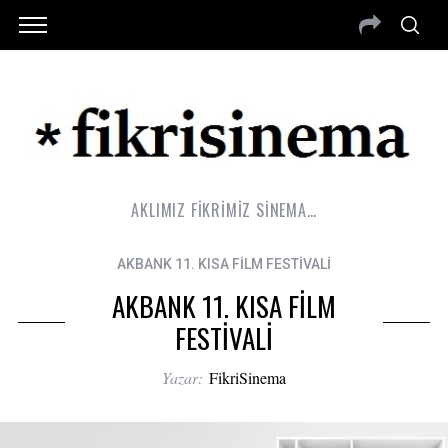
AKLIMIZ FİKRİMİZ SİNEMA…
AKBANK 11. KISA FİLM FESTİVALİ
AKBANK 11. KISA FİLM
FESTİVALİ
Yazar:
FikriSinema