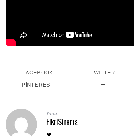
FACEBOOK
TWITTER
PINTEREST
Yazar:
FikriSinema