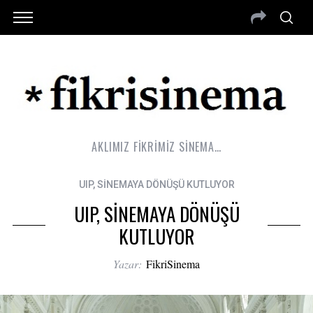
AKLIMIZ FİKRİMİZ SİNEMA…
UIP, SİNEMAYA DÖNÜŞÜ KUTLUYOR
UIP, SİNEMAYA DÖNÜŞÜ
KUTLUYOR
Yazar:
FikriSinema