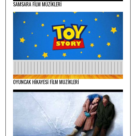
o
SAMSARA FİLM MÜZİKLERİ
r
:
OYUNCAK HİKAYESİ FİLM MÜZİKLERİ