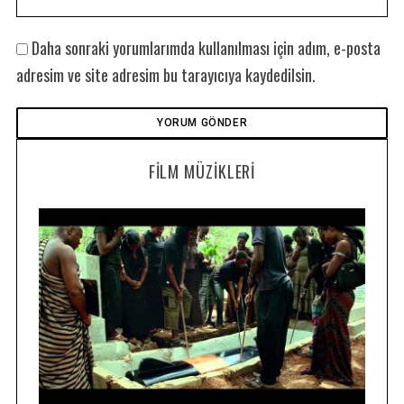
Daha sonraki yorumlarımda kullanılması için adım, e-posta
adresim ve site adresim bu tarayıcıya kaydedilsin.
FILM MÜZIKLERI
S
e
a
r
c
h
f