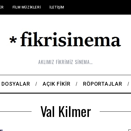
ER
FILM MÜZIKLERI
İLETIŞIM
AKLIMIZ FİKRİMİZ SİNEMA…
DOSYALAR
AÇIK FIKIR
RÖPORTAJLAR
Val Kilmer