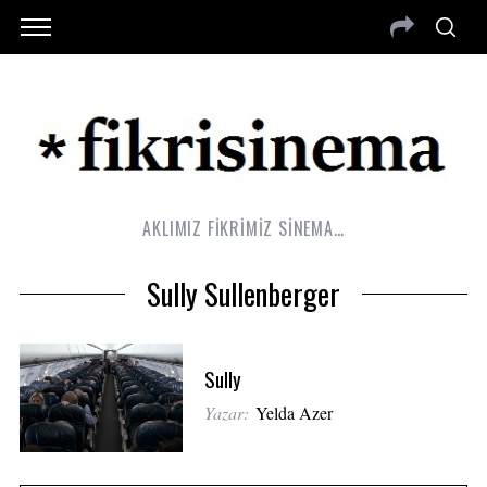
AKLIMIZ FİKRİMİZ SİNEMA…
Sully Sullenberger
Sully
Yazar:
Yelda Azer