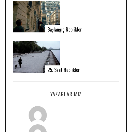
e
a
r
c
Başlangıç Replikler
h
f
o
r
:
25. Saat Replikler
YAZARLARIMIZ