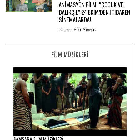
ANİMASYON FİLMİ “ÇOCUK VE
BALIKÇIL” 24 EKİM’DEN İTİBAREN
SİNEMALARDA!
Yazar:
FikriSinema
FILM MÜZIKLERI
SAMSARA FİLM MÜZİKLERİ