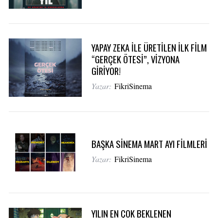
YAPAY ZEKA İLE ÜRETİLEN İLK FİLM
“GERÇEK ÖTESİ”, VİZYONA
GİRİYOR!
Yazar:
FikriSinema
BAŞKA SİNEMA MART AYI FİLMLERİ
Yazar:
FikriSinema
YILIN EN ÇOK BEKLENEN