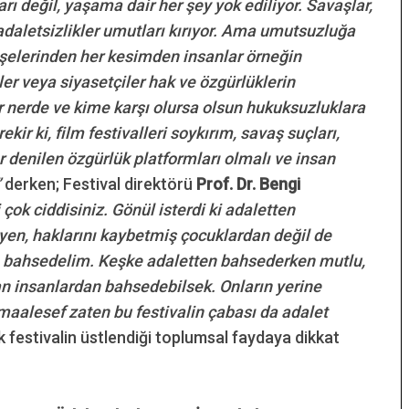
ı değil, yaşama dair her şey yok ediliyor. Savaşlar,
 adaletsizlikler umutları kırıyor. Ama umutsuzluğa
şelerinden her kesimden insanlar örneğin
ler veya siyasetçiler hak ve özgürlüklerin
or nerde ve kime karşı olursa olsun hukuksuzluklara
kir ki, film festivalleri soykırım, savaş suçları,
 denilen özgürlük platformları olmalı ve insan
”
derken; Festival direktörü
Prof. Dr. Bengi
 çok ciddisiniz. Gönül isterdi ki adaletten
yen, haklarını kaybetmiş çocuklardan değil de
n bahsedelim. Keşke adaletten bahsederken mutlu,
an insanlardan bahsedebilsek. Onların yerine
alesef zaten bu festivalin çabası da adalet
k festivalin üstlendiği toplumsal faydaya dikkat