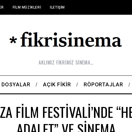
ER
FILM MÜZIKLERI
İLETIŞIM
AKLIMIZ FİKRİMİZ SİNEMA…
DOSYALAR
AÇIK FIKIR
RÖPORTAJLAR
ZA FİLM FESTİVALİ’NDE “H
ADALET” VE SİNEMA