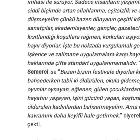
imhası ile sürüyor. Sadece insanların yaşamlar
ciddi biçimde artan silahlanma, eşitsizlik ve
düşmeyelim çünkü bazen dünyanın çeşitli kö
sanatçılar, akademisyenler, gençler, gazeteci
kısıtlandığı koşullara rağmen, korkuları aşıy
hayır diyorlar. İşte bu noktada vurgulamak gere
işkence ve zalimane uygulamalara karşı hayır
haklarında çifte standart uygulanmamalıdır. 
Semerci
ise “
Bazen bizim festivale diyorlar ki
bahsederken tabii ki öldürülen, okula gideme
oyunlar oynayan, eğlenen, gülen çocuklarda
hayatını yaşayan, işini gücünü yapan, koştur
öldürülen kadınlardan bahsetmeyelim. Ama ma
kavramını daha keyifli hale getirmek.
” diyere
çekti.