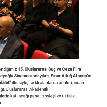
endiğimiz
15. Uluslararası Suç ve Ceza Film
Beyoğlu Sineması
’ndaydım.
Pınar Altuğ Atacan
’ın
dalet”
ilkesiyle, farklı alanlarda adaleti, insan
eği, Uluslararası Akademik
rin katılacağı panel, söyleşi ve ustalık
ı.