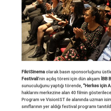
S
e
a
r
c
h
f
o
r
FikriSinema
olarak basın sponsorluğunu üstl
:
Festivali
‘nin açılış töreni için dün akşam
İBB 
sunuculuğunu yaptığı törende,
“Herkes için A
haklarını merkezine alan 40 filmin gösterilec
Program ve VisionIST ile alanında uzman isimle
sınıflarının yer aldığı festival programı tanıtıld