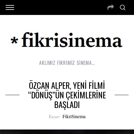
AKLIMIZ FİKRİMİZ SİNEMA…
ÖZCAN ALPER, YENİ FİLMİ
“DÖNÜŞ”ÜN ÇEKİMLERİNE
BAŞLADI
Yazar:
FikriSinema