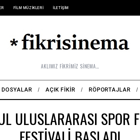
ER
FILM MÜZIKLERI
İLETIŞIM
AKLIMIZ FİKRİMİZ SİNEMA…
DOSYALAR
AÇIK FIKIR
RÖPORTAJLAR
UL ULUSLARARASI SPOR F
FESTİVALİ BAŞLADI