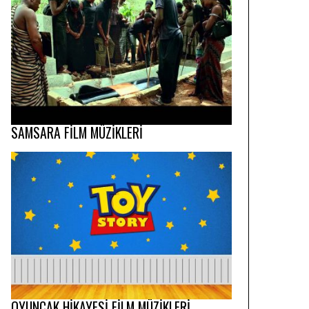
SAMSARA FİLM MÜZİKLERİ
OYUNCAK HİKAYESİ FİLM MÜZİKLERİ