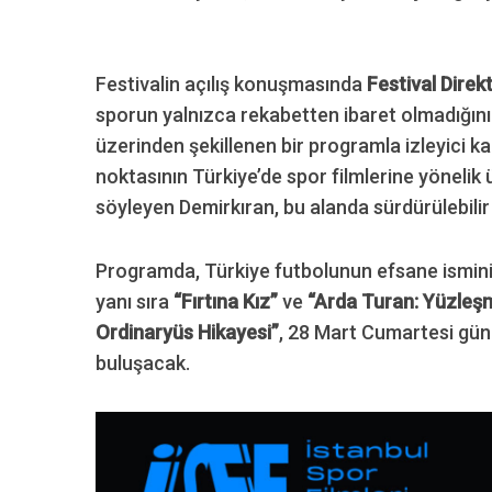
Festivalin açılış konuşmasında
Festival Dire
sporun yalnızca rekabetten ibaret olmadığını v
üzerinden şekillenen bir programla izleyici karş
noktasının Türkiye’de spor filmlerine yönelik ü
söyleyen Demirkıran, bu alanda sürdürülebilir b
Programda, Türkiye futbolunun efsane ismin
yanı sıra
“Fırtına Kız”
ve
“Arda Turan: Yüzleş
Ordinaryüs Hikayesi”
, 28 Mart Cumartesi gü
buluşacak.