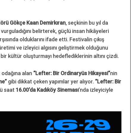
ktörü Gökçe Kaan Demirkıran
, seçkinin bu yıl da
urguladığını belirterek, güçlü insan hikâyeleri
ısında olduklarını ifade etti. Festivalin çıkış
retimi ve izleyici algısını geliştirmek olduğunu
ir kültür oluşturmayı hedeflediklerinin altını çizdi.
i odağına alan
“Lefter: Bir Ordinaryüs Hikayesi”
nin
me”
gibi dikkat çeken yapımlar yer alıyor.
“Lefter: Bir
nü saat
16.00’da Kadıköy Sineması
’nda izleyiciyle