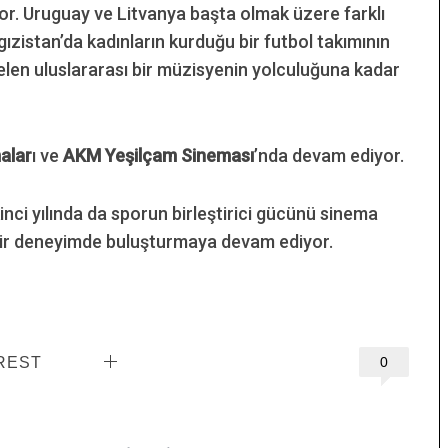
ıyor. Uruguay ve Litvanya başta olmak üzere farklı
gızistan’da kadınların kurduğu bir futbol takımının
en uluslararası bir müzisyenin yolculuğuna kadar
alar
ı ve
AKM Yeşilçam Sineması
’nda devam ediyor.
ikinci yılında da sporun birleştirici gücünü sinema
ak bir deneyimde buluşturmaya devam ediyor.
REST
0