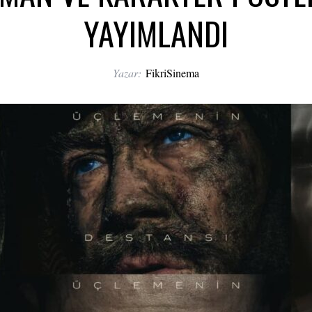
YAYIMLANDI
Yazar:
FikriSinema