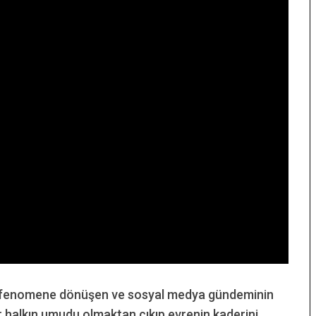
bir fenomene dönüşen ve sosyal medya gündeminin
ir halkın umudu olmaktan çıkıp evrenin kaderini