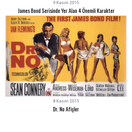
9 Kasım 2015
James Bond Serisinde Yer Alan 4 Önemli Karakter
S
8 Kasım 2015
e
Dr. No Afişler
a
r
c