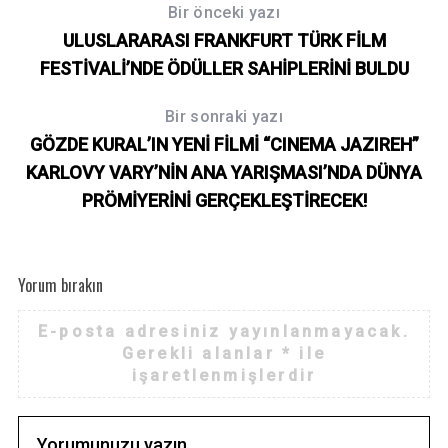
h
Bir önceki yazı
f
ULUSLARARASI FRANKFURT TÜRK FİLM
o
FESTİVALİ’NDE ÖDÜLLER SAHİPLERİNİ BULDU
r
:
Bir sonraki yazı
GÖZDE KURAL’IN YENİ FİLMİ “CINEMA JAZIREH”
KARLOVY VARY’NİN ANA YARIŞMASI’NDA DÜNYA
PRÖMİYERİNİ GERÇEKLEŞTİRECEK!
Yorum bırakın
E-posta adresiniz yayınlanmayacak.
Gerekli alanlar
*
ile
işaretlenmişlerdir