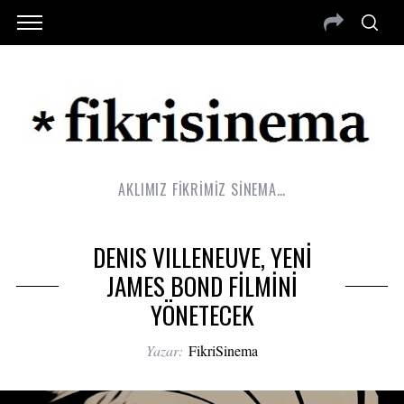
AKLIMIZ FİKRİMİZ SİNEMA…
DENIS VILLENEUVE, YENİ
JAMES BOND FİLMİNİ
YÖNETECEK
Yazar:
FikriSinema