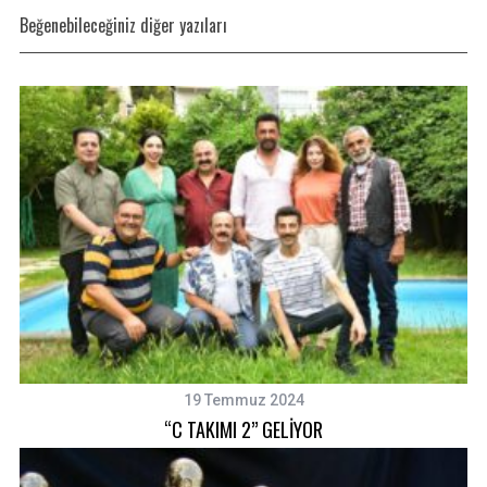
o
Beğenebileceğiniz diğer yazıları
r
:
19 Temmuz 2024
“C TAKIMI 2” GELİYOR