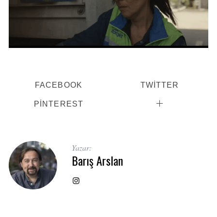
FACEBOOK
TWITTER
PINTEREST
S
Yazar:
e
Barış Arslan
a
r
c
h
f