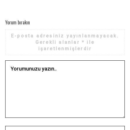
Yorum bırakın
E-posta adresiniz yayınlanmayacak.
Gerekli alanlar
*
ile
işaretlenmişlerdir