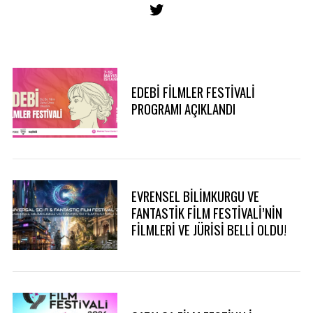
EDEBİ FİLMLER FESTİVALİ
PROGRAMI AÇIKLANDI
EVRENSEL BİLİMKURGU VE
FANTASTİK FİLM FESTİVALİ’NİN
S
FİLMLERİ VE JÜRİSİ BELLİ OLDU!
e
a
r
c
h