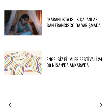
“KARANLIKTA ISLIK ÇALANLAR”,
SAN FRANCISCO’DA YARIŞMADA
ENGELSİZ FİLMLER FESTİVALİ 24-
30 NİSAN’DA ANKARA’DA
Y
a