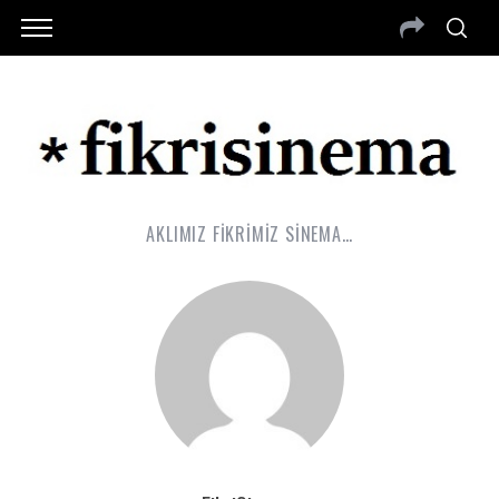
AKLIMIZ FİKRİMİZ SİNEMA…