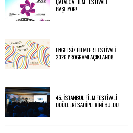
ÇATALCA FİLM FESTİVALİ
f
BAŞLIYOR!
o
r
:
ENGELSİZ FİLMLER FESTİVALİ
2026 PROGRAMI AÇIKLANDI!
45. İSTANBUL FİLM FESTİVALİ
ÖDÜLLERİ SAHİPLERİNİ BULDU