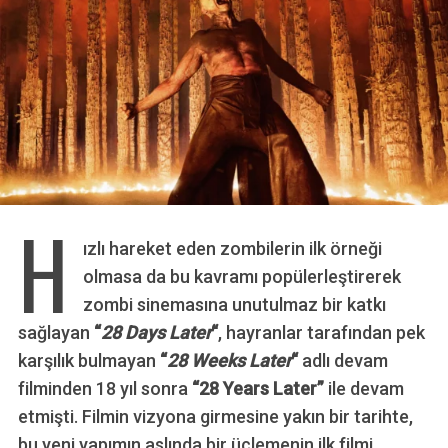
H
ızlı hareket eden zombilerin ilk örneği
olmasa da bu kavramı popülerleştirerek
zombi sinemasına unutulmaz bir katkı
sağlayan
“
28 Days Later
“
, hayranlar tarafından pek
karşılık bulmayan
“
28 Weeks Later
“
adlı devam
filminden 18 yıl sonra
“28 Years Later”
ile devam
etmişti. Filmin vizyona girmesine yakın bir tarihte,
bu yeni yapımın aslında bir üçlemenin ilk filmi