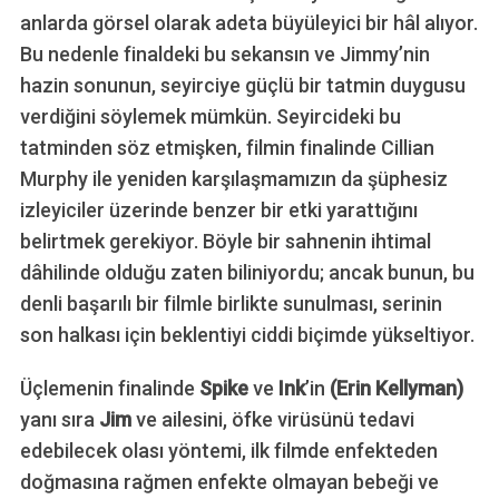
anlarda görsel olarak adeta büyüleyici bir hâl alıyor.
Bu nedenle finaldeki bu sekansın ve Jimmy’nin
hazin sonunun, seyirciye güçlü bir tatmin duygusu
verdiğini söylemek mümkün. Seyircideki bu
tatminden söz etmişken, filmin finalinde Cillian
Murphy ile yeniden karşılaşmamızın da şüphesiz
izleyiciler üzerinde benzer bir etki yarattığını
belirtmek gerekiyor. Böyle bir sahnenin ihtimal
dâhilinde olduğu zaten biliniyordu; ancak bunun, bu
denli başarılı bir filmle birlikte sunulması, serinin
son halkası için beklentiyi ciddi biçimde yükseltiyor.
Üçlemenin finalinde
Spike
ve
Ink
’in
(Erin Kellyman)
yanı sıra
Jim
ve ailesini, öfke virüsünü tedavi
edebilecek olası yöntemi, ilk filmde enfekteden
doğmasına rağmen enfekte olmayan bebeği ve