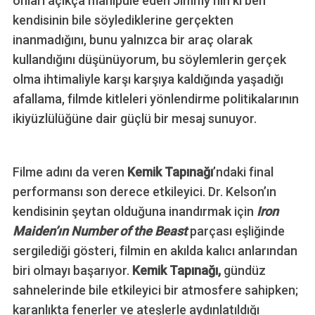
onları açıkça manipüle eden Jimmy’nin ki ben
h
kendisinin bile söylediklerine gerçekten
f
o
inanmadığını, bunu yalnızca bir araç olarak
r
kullandığını düşünüyorum, bu söylemlerin gerçek
:
olma ihtimaliyle karşı karşıya kaldığında yaşadığı
afallama, filmde kitleleri yönlendirme politikalarının
ikiyüzlülüğüne dair güçlü bir mesaj sunuyor.
Filme adını da veren
Kemik Tapınağı
’ndaki final
performansı son derece etkileyici. Dr. Kelson’ın
kendisinin şeytan olduğuna inandırmak için
Iron
Maiden’ın Number of the Beast
parçası eşliğinde
sergilediği gösteri, filmin en akılda kalıcı anlarından
biri olmayı başarıyor.
Kemik Tapınağı,
gündüz
sahnelerinde bile etkileyici bir atmosfere sahipken;
karanlıkta fenerler ve ateşlerle aydınlatıldığı