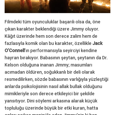
Filmdeki tüm oyunculuklar başarılı olsa da, öne
çıkan karakter beklendiği üzere Jimmy oluyor.
Kâğıt üzerinde hem son derece zalim hem de
fazlasıyla komik olan bu karakter, özellikle
Jack
O’Connell
’ın performansıyla seyirciyi kendine
hayran bırakıyor. Babasının şeytan, şeytanın da Dr.
Kelson olduğuna inanan Jimmy; masumları
acımadan öldüren, soğukkanlı bir deli olarak
resmedilirken, sözde babasının varlığıyla yüzleştiği
anlarda psikolojisinin nasıl allak bullak olduğunu
S
mimikleriyle son derece etkileyici bir şekilde
e
a
yansıtıyor. Dini söylemi arkasına alarak küçük
r
topluluğu üzerinde büyük bir etki kuran, hatta
c