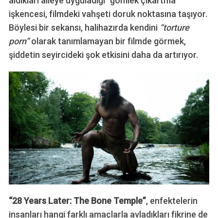
aldıkları aileye uyguladığı “gömlek çıkartma”
işkencesi, filmdeki vahşeti doruk noktasına taşıyor.
Böylesi bir sekansı, halihazırda kendini
“torture
porn”
olarak tanımlamayan bir filmde görmek,
şiddetin seyircideki şok etkisini daha da artırıyor.
“28 Years Later: The Bone Temple”
, enfektelerin
insanları hangi farklı amaçlarla avladıkları fikrine de