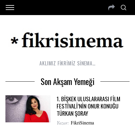
AKLIMIZ FİKRİMİZ SİNEMA…
Son Akşam Yemeği
1. BİŞKEK ULUSLARARASI FİLM
FESTİVALİ’NİN ONUR KONUĞU
TÜRKAN ŞORAY
Yazar:
FikriSinema