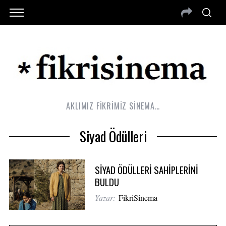
AKLIMIZ FİKRİMİZ SİNEMA…
Siyad Ödülleri
SİYAD ÖDÜLLERİ SAHİPLERİNİ
BULDU
Yazar:
FikriSinema