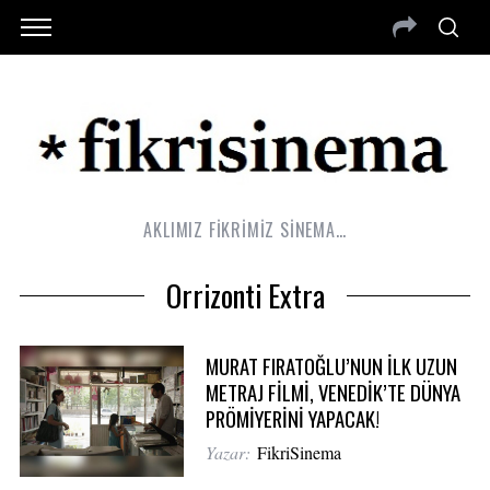
AKLIMIZ FİKRİMİZ SİNEMA…
Orrizonti Extra
MURAT FIRATOĞLU’NUN İLK UZUN
METRAJ FİLMİ, VENEDİK’TE DÜNYA
PRÖMİYERİNİ YAPACAK!
Yazar:
FikriSinema