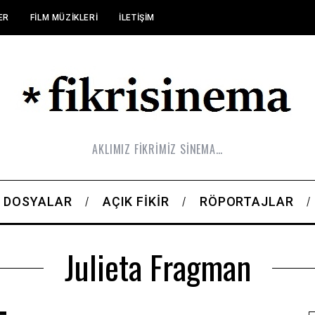
ER
FILM MÜZIKLERI
İLETIŞIM
AKLIMIZ FİKRİMİZ SİNEMA…
DOSYALAR
AÇIK FIKIR
RÖPORTAJLAR
Julieta Fragman