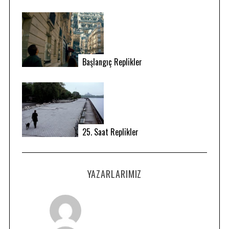
Başlangıç Replikler
S
25. Saat Replikler
e
a
r
YAZARLARIMIZ
c
h
f
o
r