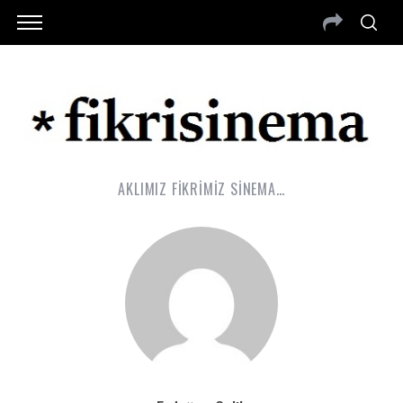
AKLIMIZ FİKRİMİZ SİNEMA…