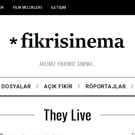
ER
FILM MÜZIKLERI
İLETIŞIM
AKLIMIZ FİKRİMİZ SİNEMA…
DOSYALAR
AÇIK FIKIR
RÖPORTAJLAR
They Live