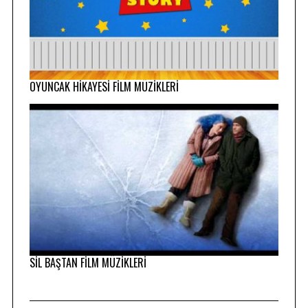
OYUNCAK HİKAYESİ FİLM MÜZİKLERİ
SİL BAŞTAN FİLM MÜZİKLERİ