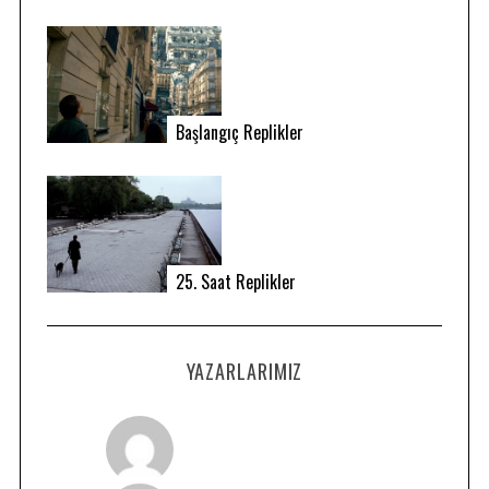
Başlangıç Replikler
S
25. Saat Replikler
e
a
r
YAZARLARIMIZ
c
h
f
o
r