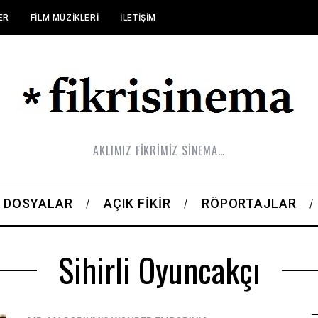
ER
FILM MÜZIKLERI
İLETIŞIM
AKLIMIZ FİKRİMİZ SİNEMA…
DOSYALAR
AÇIK FIKIR
RÖPORTAJLAR
Sihirli Oyuncakçı