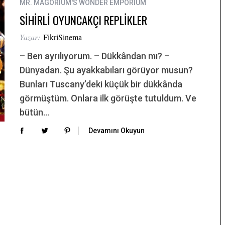
MR. MAGORIUM'S WONDER EMPORIUM
SİHİRLİ OYUNCAKÇI REPLİKLER
Yazar:
FikriSinema
– Ben ayrılıyorum. – Dükkândan mı? –
Dünyadan. Şu ayakkabıları görüyor musun?
Bunları Tuscany’deki küçük bir dükkânda
görmüştüm. Onlara ilk görüşte tutuldum. Ve
bütün…
Devamını Okuyun