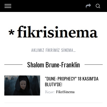
AKLIMIZ FİKRİMİZ SİNEMA…
Shalom Brune-Franklin
“DUNE: PROPHECY” 18 KASIM’DA
BLUTV’DE!
Yazar:
FikriSinema