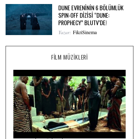
DUNE EVRENİNİN 6 BÖLÜMLÜK
SPIN-OFF DİZİSİ “DUNE:
PROPHECY” BLUTV’DE!
Yazar:
FikriSinema
FILM MÜZIKLERI