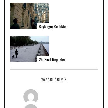
Başlangıç Replikler
25. Saat Replikler
S
e
a
r
YAZARLARIMIZ
c
h
f
o
r