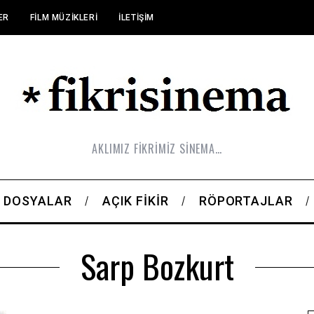
ER
FILM MÜZIKLERI
İLETIŞIM
AKLIMIZ FİKRİMİZ SİNEMA…
DOSYALAR
AÇIK FIKIR
RÖPORTAJLAR
Sarp Bozkurt