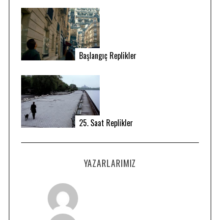
Başlangıç Replikler
25. Saat Replikler
S
e
a
r
YAZARLARIMIZ
c
h
f
o
r