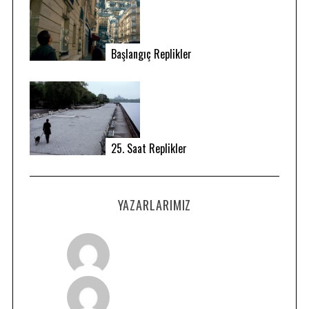
Başlangıç Replikler
25. Saat Replikler
S
e
a
YAZARLARIMIZ
r
c
h
f
o
r
: