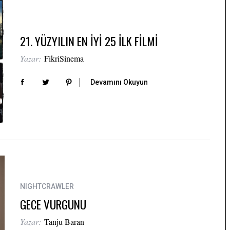
21. YÜZYILIN EN İYİ 25 İLK FİLMİ
Yazar:
FikriSinema
Devamını Okuyun
NIGHTCRAWLER
GECE VURGUNU
Yazar:
Tanju Baran