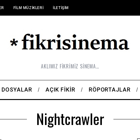
ER
FILM MÜZIKLERI
İLETIŞIM
AKLIMIZ FİKRİMİZ SİNEMA…
DOSYALAR
AÇIK FIKIR
RÖPORTAJLAR
Nightcrawler