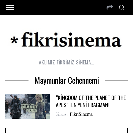
AKLIMIZ FİKRİMİZ SİNEMA…
Maymunlar Cehennemi
“KİNGDOM OF THE PLANET OF THE
APES”TEN YENİ FRAGMAN!
Yazar:
FikriSinema