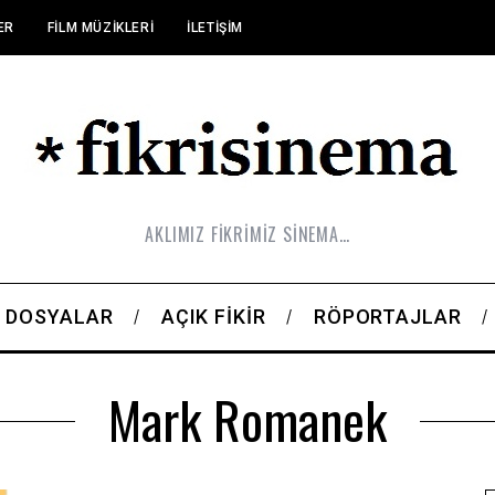
ER
FILM MÜZIKLERI
İLETIŞIM
AKLIMIZ FİKRİMİZ SİNEMA…
DOSYALAR
AÇIK FIKIR
RÖPORTAJLAR
Mark Romanek