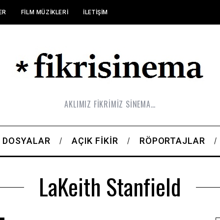
ER
FILM MÜZIKLERI
İLETIŞIM
AKLIMIZ FİKRİMİZ SİNEMA…
DOSYALAR
AÇIK FIKIR
RÖPORTAJLAR
LaKeith Stanfield