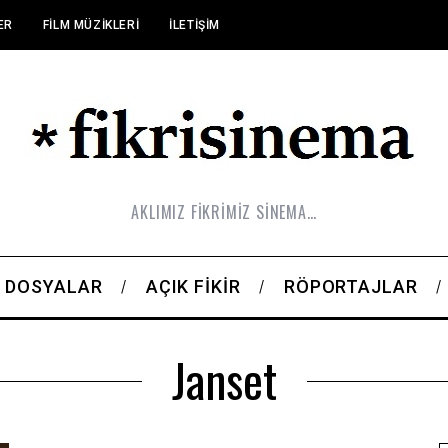
ER
FILM MÜZIKLERI
İLETIŞIM
AKLIMIZ FİKRİMİZ SİNEMA…
DOSYALAR
AÇIK FIKIR
RÖPORTAJLAR
Janset