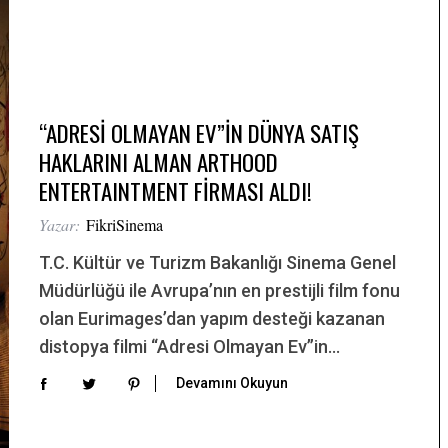
“ADRESİ OLMAYAN EV”İN DÜNYA SATIŞ
HAKLARINI ALMAN ARTHOOD
ENTERTAINTMENT FİRMASI ALDI!
Yazar:
FikriSinema
T.C. Kültür ve Turizm Bakanlığı Sinema Genel
Müdürlüğü ile Avrupa’nın en prestijli film fonu
olan Eurimages’dan yapım desteği kazanan
distopya filmi “Adresi Olmayan Ev”in…
Devamını Okuyun