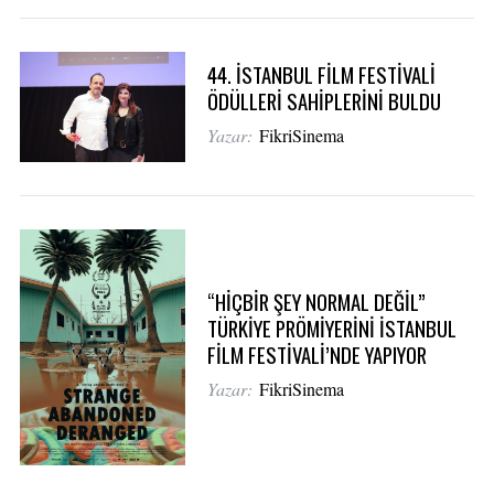
44. İSTANBUL FİLM FESTİVALİ
ÖDÜLLERİ SAHİPLERİNİ BULDU
Yazar:
FikriSinema
“HİÇBİR ŞEY NORMAL DEĞİL”
TÜRKİYE PRÖMİYERİNİ İSTANBUL
FİLM FESTİVALİ’NDE YAPIYOR
Yazar:
FikriSinema