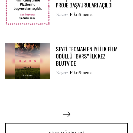
PROJE BAŞVURULARI AÇILDI
Yazar:
FikriSinema
SEYFİ TEOMAN EN İYİ İLK FİLM
ÖDÜLLÜ “BARS” İLK KEZ
BLUTV’DE
Yazar:
FikriSinema
Y
a
z