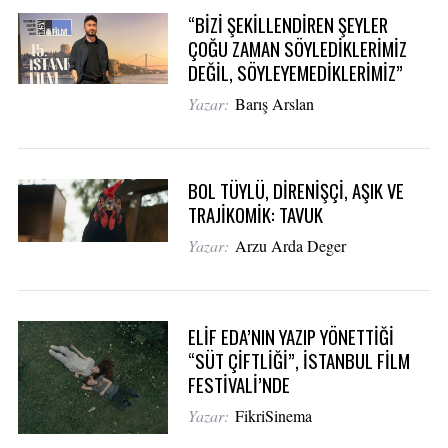
“BİZİ ŞEKİLLENDİREN ŞEYLER
ÇOĞU ZAMAN SÖYLEDİKLERİMİZ
DEĞİL, SÖYLEYEMEDİKLERİMİZ”
Yazar:
Barış Arslan
BOL TÜYLÜ, DİRENİŞÇİ, AŞIK VE
TRAJİKOMİK: TAVUK
Yazar:
Arzu Arda Deger
ELİF EDA’NIN YAZIP YÖNETTİĞİ
“SÜT ÇİFTLİĞİ”, İSTANBUL FİLM
FESTİVALİ’NDE
Yazar:
FikriSinema