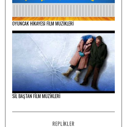
S
e
a
OYUNCAK HİKAYESİ FİLM MÜZİKLERİ
r
c
h
f
o
r
:
SİL BAŞTAN FİLM MÜZİKLERİ
REPLIKLER