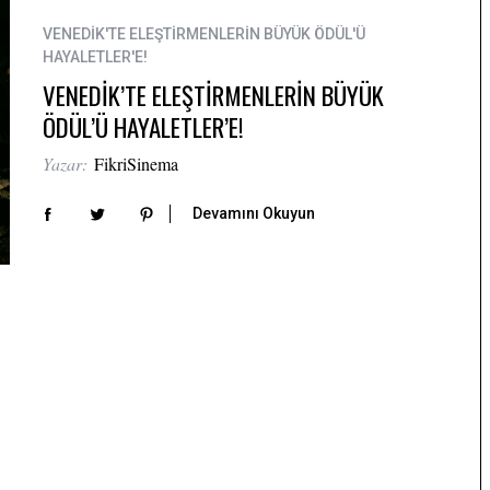
VENEDİK'TE ELEŞTİRMENLERİN BÜYÜK ÖDÜL'Ü
HAYALETLER'E!
VENEDİK’TE ELEŞTİRMENLERİN BÜYÜK
ÖDÜL’Ü HAYALETLER’E!
Yazar:
FikriSinema
Devamını Okuyun