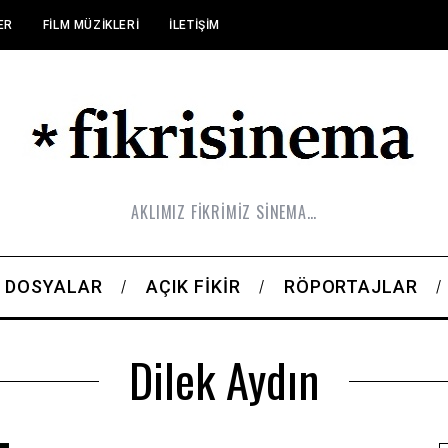
ER
FILM MÜZIKLERI
İLETIŞIM
AKLIMIZ FİKRİMİZ SİNEMA…
DOSYALAR
AÇIK FIKIR
RÖPORTAJLAR
Dilek Aydın