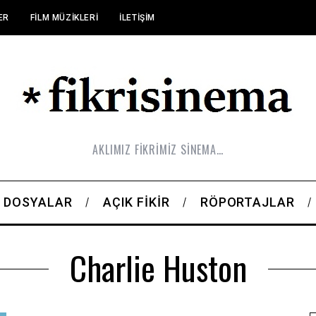
ER
FILM MÜZIKLERI
İLETIŞIM
AKLIMIZ FİKRİMİZ SİNEMA…
DOSYALAR
AÇIK FIKIR
RÖPORTAJLAR
Charlie Huston