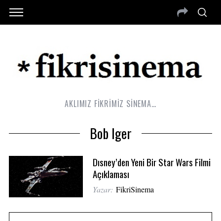
AKLIMIZ FİKRİMİZ SİNEMA…
Bob Iger
Dısney’den Yeni Bir Star Wars Filmi
Açıklaması
Yazar:
FikriSinema