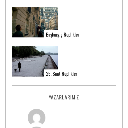
Başlangıç Replikler
S
25. Saat Replikler
e
a
r
YAZARLARIMIZ
c
h
f
o
r