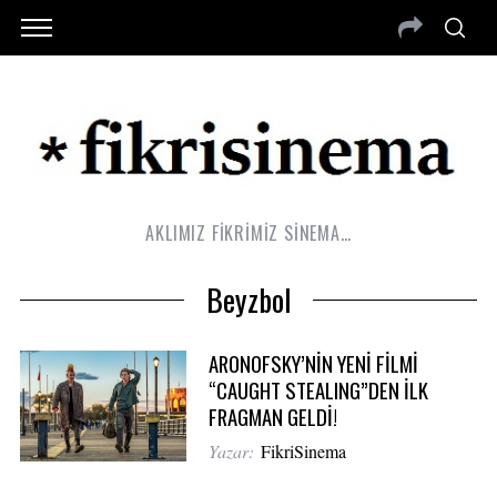
AKLIMIZ FİKRİMİZ SİNEMA…
Beyzbol
ARONOFSKY’NİN YENİ FİLMİ
“CAUGHT STEALING”DEN İLK
FRAGMAN GELDİ!
Yazar:
FikriSinema