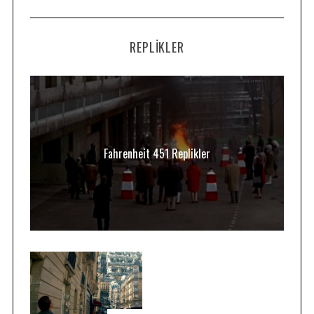
REPLIKLER
Fahrenheit 451 Replikler
S
e
a