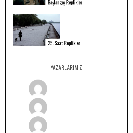
Başlangıç Replikler
r
c
h
f
o
r
25. Saat Replikler
:
YAZARLARIMIZ