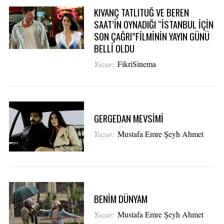
KIVANÇ TATLITUĞ VE BEREN
SAAT’İN OYNADIĞI “İSTANBUL İÇİN
SON ÇAĞRI”FİLMİNİN YAYIN GÜNÜ
BELLİ OLDU
Yazar:
FikriSinema
GERGEDAN MEVSİMİ
Yazar:
Mustafa Emre Şeyh Ahmet
BENİM DÜNYAM
Yazar:
Mustafa Emre Şeyh Ahmet