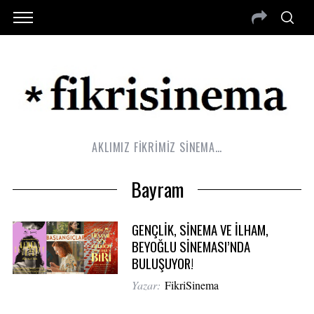
AKLIMIZ FİKRİMİZ SİNEMA…
Bayram
GENÇLİK, SİNEMA VE İLHAM,
BEYOĞLU SİNEMASI’NDA
BULUŞUYOR!
Yazar:
FikriSinema