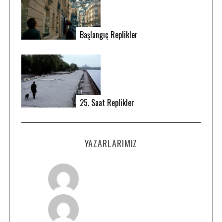
Başlangıç Replikler
25. Saat Replikler
S
e
a
YAZARLARIMIZ
r
c
h
f
o
r
: