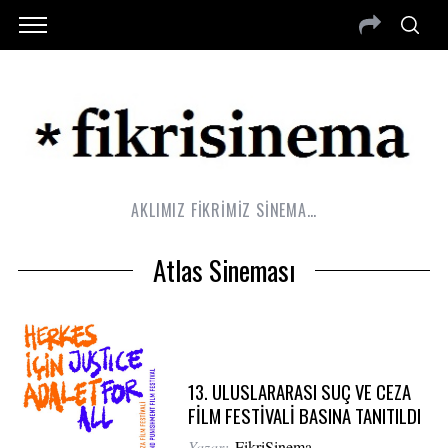
AKLIMIZ FİKRİMİZ SİNEMA…
Atlas Sineması
13. ULUSLARARASI SUÇ VE CEZA
FİLM FESTİVALİ BASINA TANITILDI
Yazar:
FikriSinema