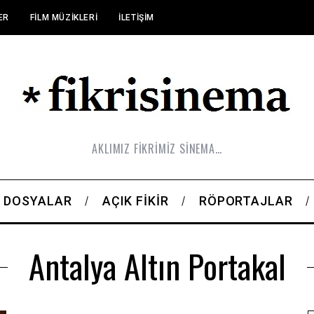
ER
FILM MÜZIKLERI
İLETIŞIM
AKLIMIZ FİKRİMİZ SİNEMA…
DOSYALAR
AÇIK FIKIR
RÖPORTAJLAR
Antalya Altın Portakal