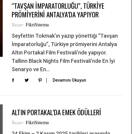
“TAVŞAN İMPARATORLUĞU”, TÜRKİYE
PRÖMİYERİNİ ANTALYA’DA YAPIYOR
Yazar:
FikriSinema
Seyfettin Tokmak’ın yazıp yönettiği “Tavşan
İmparatorluğu”, Türkiye prömiyerini Antalya
Altın Portakal Film Festivali’nde yapıyor.
Tallinn Black Nights Film Festivali’nde En İyi
Senaryo ve En…
Devamını Okuyun
ALTIN PORTAKAL’DA EMEK ÖDÜLLERİ
Yazar:
FikriSinema
24 Ekim – 2 Kasım 2025 tarihleri arasında