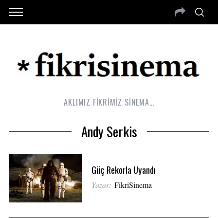
AKLIMIZ FİKRİMİZ SİNEMA…
Andy Serkis
Güç Rekorla Uyandı
Yazar:
FikriSinema