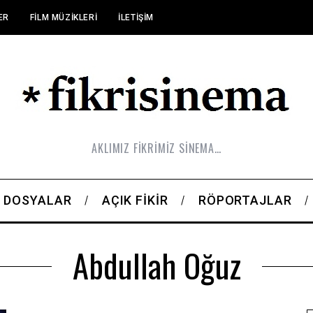
ER
FILM MÜZIKLERI
İLETIŞIM
AKLIMIZ FİKRİMİZ SİNEMA…
DOSYALAR
AÇIK FIKIR
RÖPORTAJLAR
Abdullah Oğuz