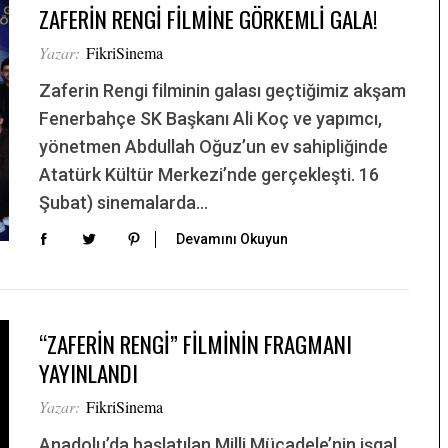
ZAFERİN RENGİ FİLMİNE GÖRKEMLİ GALA!
Yazar:
FikriSinema
Zaferin Rengi filminin galası geçtiğimiz akşam
Fenerbahçe SK Başkanı Ali Koç ve yapımcı,
yönetmen Abdullah Oğuz’un ev sahipliğinde
Atatürk Kültür Merkezi’nde gerçekleşti. 16
Şubat) sinemalarda…
Devamını Okuyun
“ZAFERİN RENGİ” FİLMİNİN FRAGMANI
YAYINLANDI
Yazar:
FikriSinema
Anadolu’da başlatılan Milli Mücadele’nin işgal