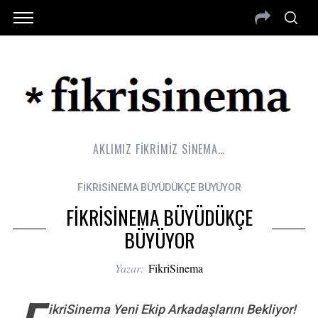
AKLIMIZ FİKRİMİZ SİNEMA…
FİKRİSİNEMA BÜYÜDÜKÇE BÜYÜYOR
FİKRİSİNEMA BÜYÜDÜKÇE
BÜYÜYOR
Yazar:
FikriSinema
ikriSinema Yeni Ekip Arkadaşlarını Bekliyor!